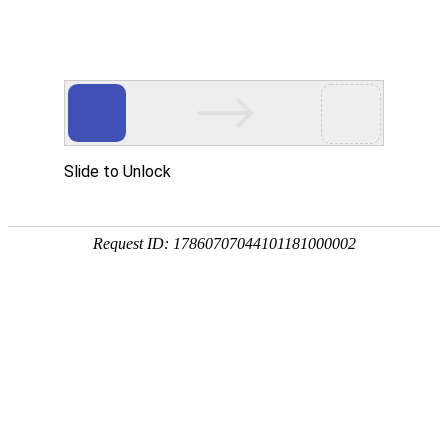
重庆洲际环保
重庆洲际环保工程有限公司
公司主要承接家装类、工程类室内外装饰装修工程
扫描下方二维码，立即获取更多产品信息
家装案例
工装案例